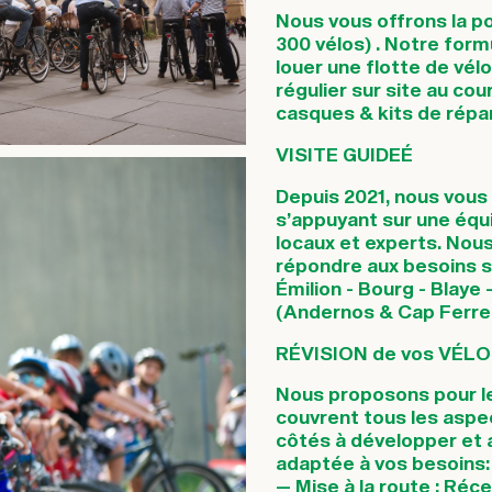
Nous vous offrons la pos
300 vélos) . Notre form
louer une flotte de vél
régulier sur site au cou
casques & kits de répar
VISITE GUIDEÉ
Depuis 2021, nous vous 
s’appuyant sur une équ
locaux et experts. Nous
répondre aux besoins sp
Émilion - Bourg - Blaye
(Andernos & Cap Ferret
RÉVISION de vos VÉLO
Nous proposons pour le
couvrent tous les aspe
côtés à développer et a
adaptée à vos besoins:
— Mise à la route : Réc